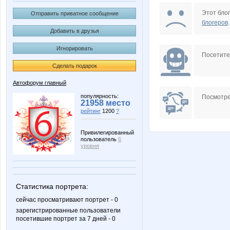
Мышка-Малышка
Роб
Этот блог
Отправить приватное сообщение
блогеров
.
Добавить в друзья
Игнорировать
Посетит
Сделать подарок
Автофорум главный
популярность:
Посмотре
21958 место
рейтинг
1200
?
Привилегированный
пользователь
6
уровня
Статистика портрета:
сейчас просматривают портрет - 0
зарегистрированные пользователи
посетившие портрет за 7 дней - 0