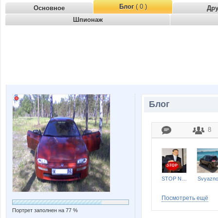
Блог
( 0 )
Основное
Др
Шпионаж
Блог
8
STOP NALOG
Svyazn
Посмотреть ещё
Портрет заполнен на 77 %